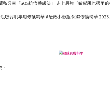
韶恩」 不藏私分享「SOS抗痘養膚法」 史上最強「敏感肌也適
第一瓶敏弱肌專用修護精華 #急救小粉瓶 保濕修護精華 2023
究。