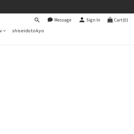
Message
Sign In
Cart(0)
w
shiseidotokyo