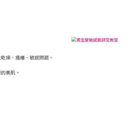
生乾燥、搔癢、敏感問題。
，
想的美肌。