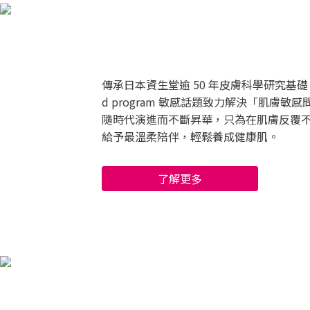
傳承日本資生堂逾 50 年皮膚科學研究基礎
d program 敏感話題致力解決「肌膚敏
隨時代演進而不斷昇華，只為在肌膚反覆
給予最溫柔陪伴，輕鬆養成健康肌。
了解更多