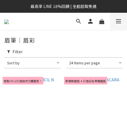
最高享 LINE 18%回饋 | 全館超取免運
眉筆｜眉彩
Filter
Sort by
24 Items per page
輕鬆+D12打造自然立體眉型！
刷變換眉色 ✦ 打造日系柔霧眉感