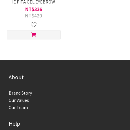
IE PITA GEL EYEBROW
NT$336
NT$420
About
Brand Story
Our Values
Our Team
Help