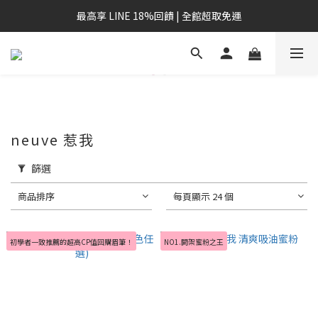
最高享 LINE 18%回饋 | 全館超取免運
neuve 惹我
篩選
商品排序
每頁顯示 24 個
初學者一致推薦的超高CP值回購眉筆！
NO1.開架蜜粉之王