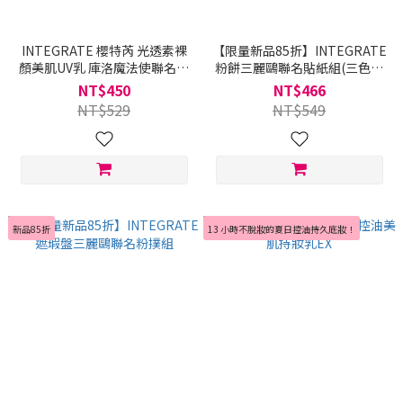
INTEGRATE 櫻特芮 光透素裸
【限量新品85折】INTEGRATE
顏美肌UV乳 庫洛魔法使聯名粉
粉餅三麗鷗聯名貼紙組(三色任
撲組
選)
NT$450
NT$466
NT$529
NT$549
新品85折
13 小時不脫妝的夏日控油持久底妝！