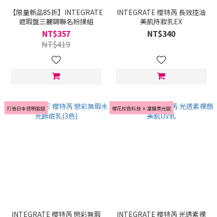
【限量新品85折】INTEGRATE
INTEGRATE 櫻特芮 長效控油
遮瑕盤三麗鷗聯名粉撲組
美肌持妝乳EX
NT$357
NT$340
NT$419
打造日本透明妝感
櫻花校色科技 ✕ 濾鏡柔光感
INTEGRATE 櫻特芮 戀彩無瑕
INTEGRATE 櫻特芮 光透素裸