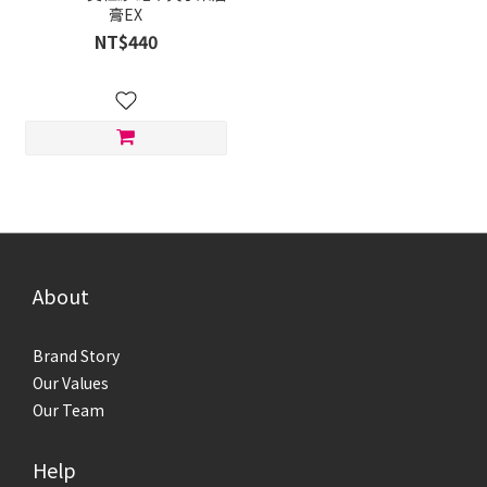
膏EX
NT$440
About
Brand Story
Our Values
Our Team
Help