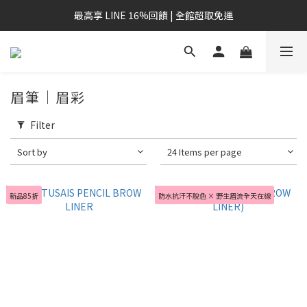
最高享 LINE 16%回饋 | 全館超取免運
眉筆｜眉彩
Filter
Sort by
24 Items per page
新品85折
防水抗汗不脫色 × 野生眉流全天在線