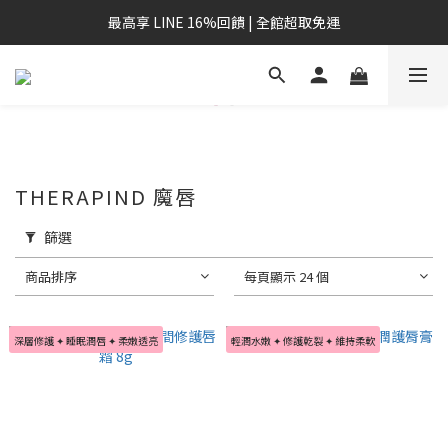
最高享 LINE 16%回饋 | 全館超取免運
THERAPIND 魔唇
篩選
商品排序
每頁顯示 24 個
深層修護 ✦ 睡眠潤唇 ✦ 柔嫩透亮
輕潤水嫩 ✦ 修護乾裂 ✦ 維持柔軟