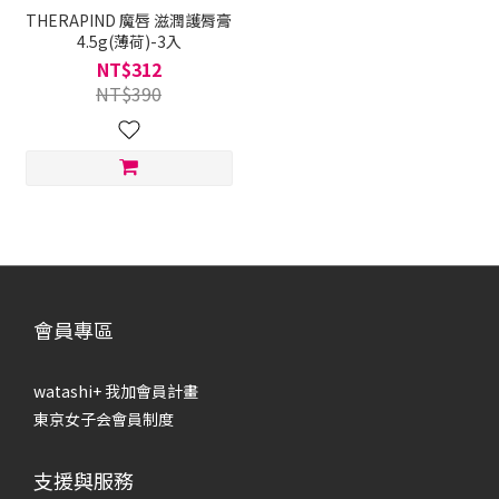
THERAPIND 魔唇 滋潤護脣膏
4.5g(薄荷)-3入
NT$312
NT$390
會員專區
watashi+ 我加會員計畫
東京女子会會員制度
支援與服務