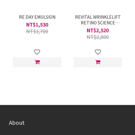
RE DAY EMULSION
REVITAL WRINKLELIFT
RETINO SCIENCE
NT$1,530
LOTION
NT$2,520
NT$1,700
NT$2,800
About