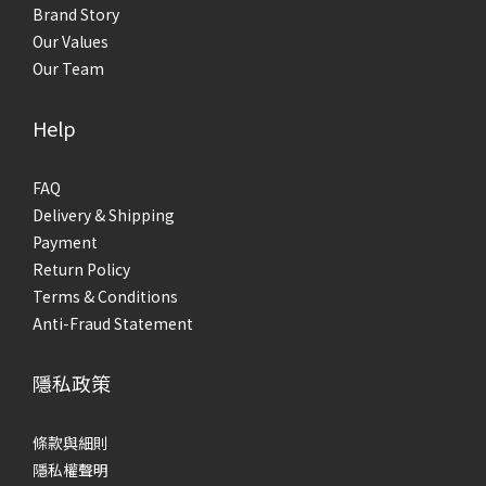
Brand Story
Our Values
Our Team
Help
FAQ
Delivery & Shipping
Payment
Return Policy
Terms & Conditions
Anti-Fraud Statement
隱私政策
條款與細則
隱私權聲明