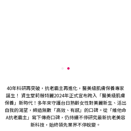
40年科研再突破，抗老霸主再進化，醫美級肌膚保養專家
誕生！ 資生堂莉薇特麗2024年正式宣布跨入「醫美級肌膚
保養」新時代！多年來守護台日熟齡女性對美麗新生、活出
自我的渴望，締造無數「高效、有感」的口碑。從「維他命
A抗老霸主」寫下傳奇口碑，仍持續不停研究最新抗老美容
新科技，始終領先業界不停蛻變。