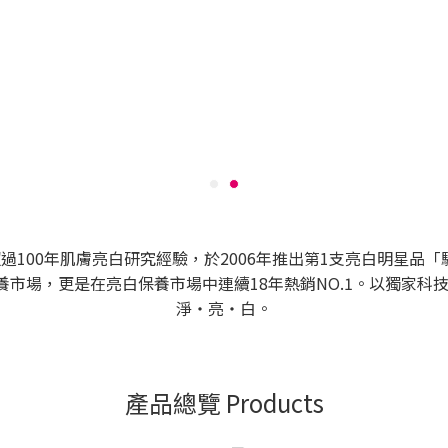
過100年肌膚亮白研究經驗，於2006年推出第1支亮白明星品
養市場，更是在亮白保養市場中連續18年熱銷NO.1。以獨家
淨‧亮‧白。
產品總覽 Products