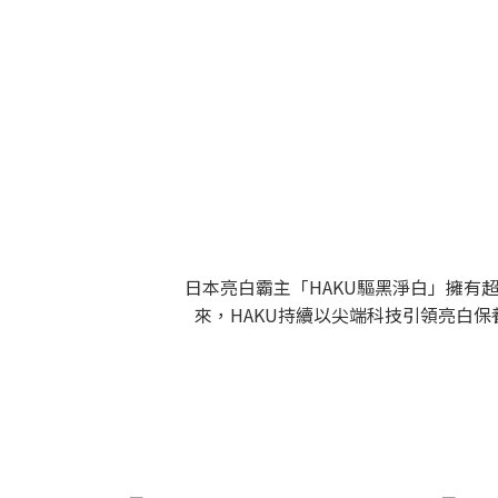
日本亮白霸主「HAKU驅黑淨白」擁有超
來，HAKU持續以尖端科技引領亮白保