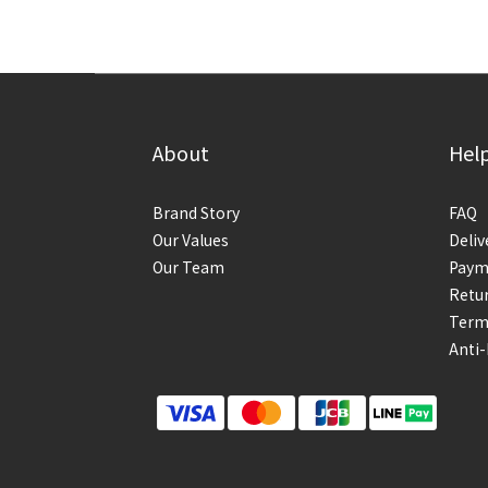
About
Hel
Brand Story
FAQ
Our Values
Deliv
Our Team
Paym
Retur
Term
Anti