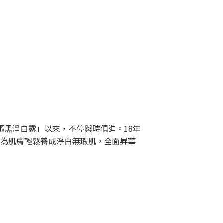
「驅黑淨白露」以來，不停與時俱進。18年
科技為肌膚輕鬆養成淨白無瑕肌，全面昇華