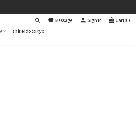
Message
Sign In
Cart(0)
w
shiseidotokyo