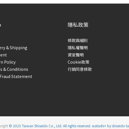
p
隱私政策
條款與細則
ery & Shipping
隱私權聲明
ent
資安聲明
n Policy
Cookie政策
s & Conditions
行銷同意條款
-Fraud Statement
right
© 2025 Taiwan Shiseido Co., Ltd. All rights reserved. watashi+ by shiseido t