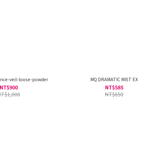
nce-veil-loose-powder
MQ DRAMATIC MIST EX
NT$900
NT$585
NT$1,000
NT$650