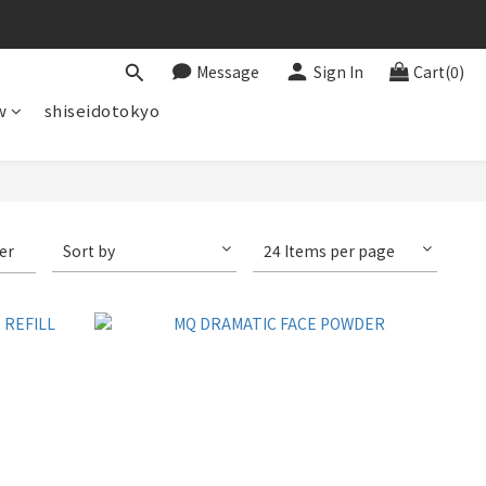
Message
Sign In
Cart(0)
w
shiseidotokyo
ter
Sort by
24 Items per page