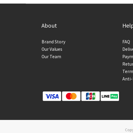
About
Hel
Brand Story
FAQ
Our Values
Deliv
Our Team
Paym
Retur
Term
Anti
Copy