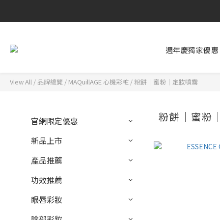
週年慶獨家優惠
View All
/
品牌總覽
/
MAQuillAGE 心機彩粧
/
粉餅｜蜜粉｜定妝噴霧
粉餅｜蜜粉
官網限定優惠
新品上市
產品推薦
功效推薦
眼唇彩妝
臉部彩妝