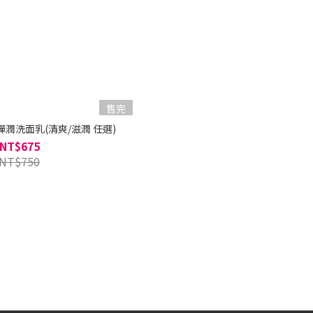
售完
爾 彈潤洗面乳(清爽/滋潤 任選)
NT$675
NT$750