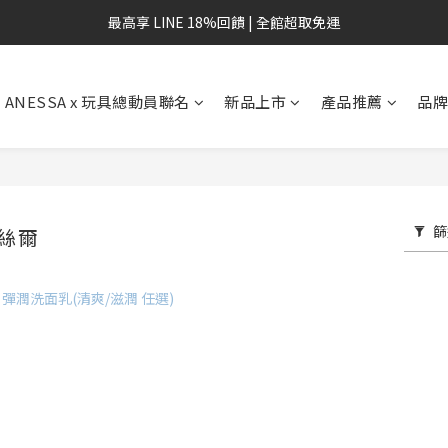
最高享 LINE 18%回饋 | 全館超取免運
ANESSA x 玩具總動員聯名
新品上市
產品推薦
品
篩
麗絲爾