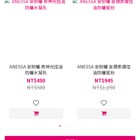
買
ANESSA 安耐曬 男神光控油
ANESSA 安耐曬 金鑽柔膚控
防曬水凝乳
油防曬蜜粉
NT$450
NT$945
NT$500
NT$1,050