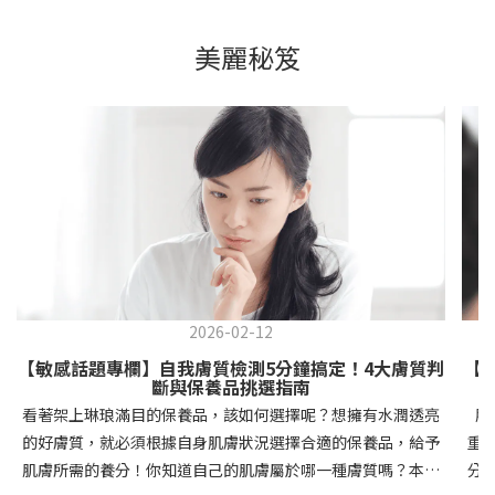
美麗秘笈
2026-02-12
【敏感話題專欄】自我膚質檢測5分鐘搞定！4大膚質判
【
斷與保養品挑選指南
看著架上琳琅滿目的保養品，該如何選擇呢？想擁有水潤透亮
肌
的好膚質，就必須根據自身肌膚狀況選擇合適的保養品，給予
重
肌膚所需的養分！你知道自己的肌膚屬於哪一種膚質嗎？本文
分