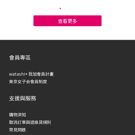
將告訴你膚質檢測的標準，幫助你認識肌膚類型，對症下藥選
步
擇保養品，養成水潤的健康肌膚！ 如何判斷自己的膚質？中性
康
／油性／乾性／混合肌一般來說，膚質可分為4種：中性肌、油
一般
查看更多
肌、乾肌和混合肌，主要依據「皮脂出油程度」和「肌膚水份
膚
含量」區分：中性肌膚：可說是最理想的膚質，達到完美的油
膚
水平衡，不會乾燥缺水，也幾乎不會泛油光，肌膚會透出健康
情
的光澤。油性肌膚：皮脂腺分泌旺盛，幾乎全臉都會出油，沒
乾）
有乾燥缺水的部位，肌膚常常泛油光，容易有毛孔粗大、粉刺
析
會員專區
和痘痘的問題。乾性肌膚：幾乎不會出油，肌膚內的水分容易
乾
蒸發流失，變得乾澀緊繃，看起來黯淡無光，甚至出現粗糙、
大
watashi+ 我加會員計畫
脫皮的問題。混合性肌膚：兼具「乾肌」和「油肌」的特徵，
油
東京女子会會員制度
肌膚油水失衡，會分泌油脂，也會感到乾燥緊繃，呈現乾澀又
況
油膩的肌膚狀況。 該如何判斷自己的膚質呢？最簡單的方法就
泌量
支援與服務
是，洗完臉後先不使用保養品，30分鐘後以吸油面紙按壓全
頰
臉，檢視肌膚油脂分泌的狀況：中性肌膚：肌膚各部位沒有特
的
別大量的出油情形，也不會感到緊繃不適。油性肌膚：全臉皆
油
購物須知
有油脂分泌，且出油狀況明顯。乾性肌膚：全臉皆無油脂分
去
取消訂單與退換貨規則
泌，且臉部稍感緊繃。混合性肌膚：可分為兩類，一種是「乾
以下
常見問題