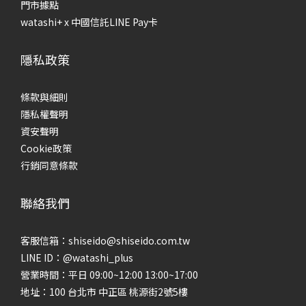
性混合性肌膚」，油脂集中分泌在T字區域，兩頰則出油量較少
建
門市據點
或稍感緊繃；另一種則是「乾燥型油性肌膚」，全臉皆有油脂
後
watashi+ x 中國信託LINE Pay卡
分泌，但肌膚仍感覺緊繃不適。 為什麼要肌膚檢測？根據膚質
脆
分類，選擇適合自己的保養品！做完肌膚檢測，就可以根據膚
油
隱私政策
質選擇適合自己的保養品。以下將針對4種不同的膚質，分享保
往
養品選購原則： 混合肌/荳荳肌膚適用保養品混合性肌膚的油水
品
條款與細則
平衡能力失調，角質層十分脆弱，保養程序應避免過度去除油
守
隱私權聲明
脂，忽略補充水份的重要性，否則將導致肌膚乾燥脫皮。建議
合
資安聲明
選擇同時具有皮脂調理且保濕功能強的產品，根據膚況適時地
節
Cookie政策
分區調理，才能維持肌膚油水平衡的理想狀況。 乾燥缺水肌膚
易
行銷同意條款
適用保養品乾性肌膚容易乾燥缺水，若肌膚長期處於乾燥狀
光
態，將導致粗糙、脫皮的問題，甚至產生細紋。建議溫和清潔
脂
聯絡我們
並加強保濕，使用滋潤的保養品強化肌膚潤澤度，並在保養的
失
最後一步使用乳霜，將滿滿的養分鎖在乾涸的肌膚，使肌膚水
疊
客服信箱：shiseido@shiseido.com.tw
潤有光澤。 初老敏感肌適用保養品換季＋初老敏感肌來襲，是
膚
LINE ID：@watashi_plus
不是開始出現乾燥、暗沉、膚況不穩的困擾？極致透亮對抗熬
油
營業時間：平日 09:00~12:00 13:00~17:00
夜暗沉好有感，專為初老敏感肌打造，抗老 × 亮白 雙效修護，
別進
地址：100 台北市 中正區 桃源街2號5樓
從源頭改善乾燥老化問題，同步淡化黑斑，養出透亮發光
兩