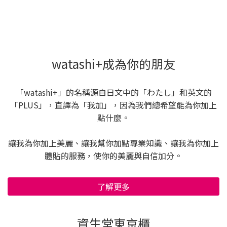
watashi+成為你的朋友
「watashi+」的名稱源自日文中的「わたし」和英文的
「PLUS」，直譯為「我加」，因為我們總希望能為你加上
點什麼。
讓我為你加上美麗、讓我幫你加點專業知識、讓我為你加上
體貼的服務，使你的美麗與自信加分。
了解更多
資生堂東京櫃