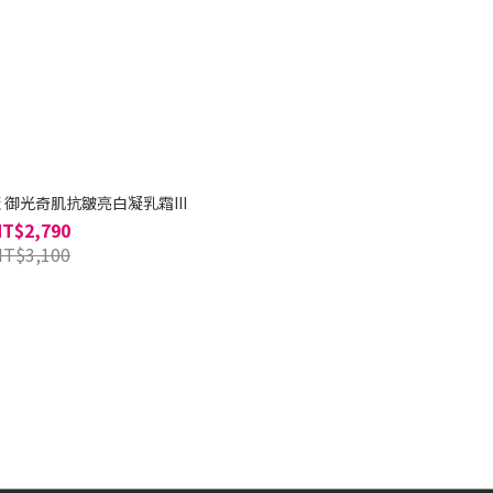
特麗 御光奇肌抗皺亮白凝乳霜III
NT$2,790
NT$3,100