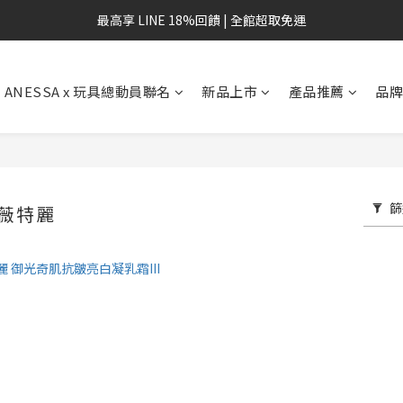
最高享 LINE 18%回饋 | 全館超取免運
ANESSA x 玩具總動員聯名
新品上市
產品推薦
品
篩
莉薇特麗