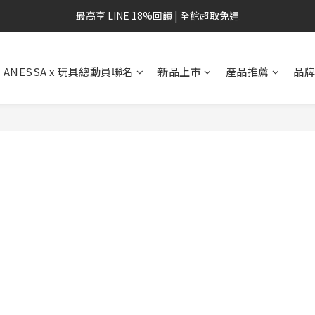
最高享 LINE 18%回饋 | 全館超取免運
ANESSA x 玩具總動員聯名
新品上市
產品推薦
品