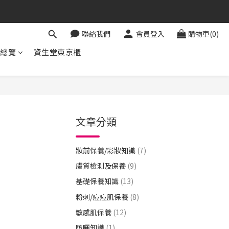
聯絡我們
會員登入
購物車(0)
牌總覽
資生堂東京櫃
文章分類
妝前保養/彩妝知識
(7)
膚質檢測及保養
(9)
基礎保養知識
(13)
粉刺/痘痘肌保養
(8)
敏感肌保養
(12)
防曬知識
(1)