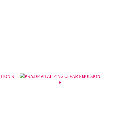
送淨荳精華x1