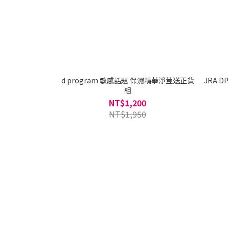
d program 敏感話題 保濕精華淨荳送正貨
JRA.DP
組
NT$1,200
NT$1,950