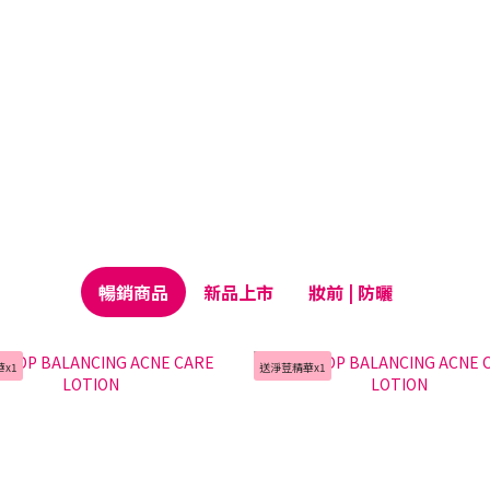
暢銷商品
新品上市
妝前 | 防曬
x1
送淨荳精華x1