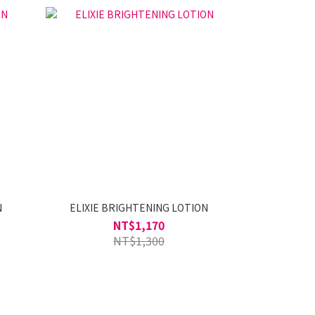
三日限定
N
ELIXIE BRIGHTENING LOTION
ELIXIE BR
ELIX
NT$1,170
NT$
NT$1,300