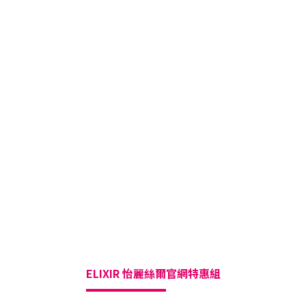
ELIXIR 怡麗絲爾
官網特惠組