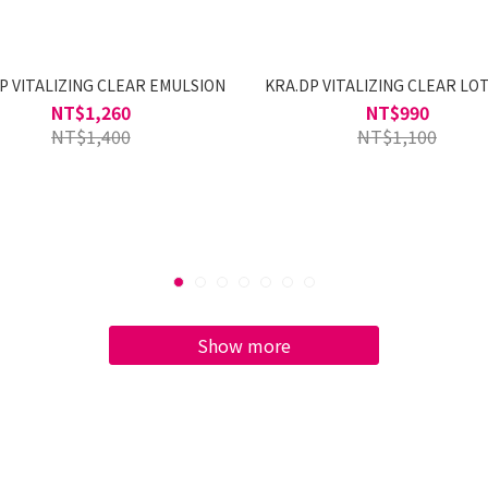
P VITALIZING CLEAR EMULSION
KRA.DP VITALIZING CLEAR LO
NT$1,260
NT$990
NT$1,400
NT$1,100
Show more