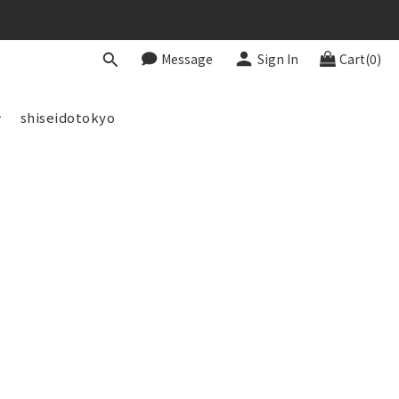
Message
Sign In
Cart(0)
shiseidotokyo