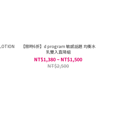
 LOTION
【限時6折】d program 敏感話題 均衡水
ACNE CA
ELIXIE DAY
乳雙入直降組
NT$1,380 ~ NT$1,500
NT$2,500