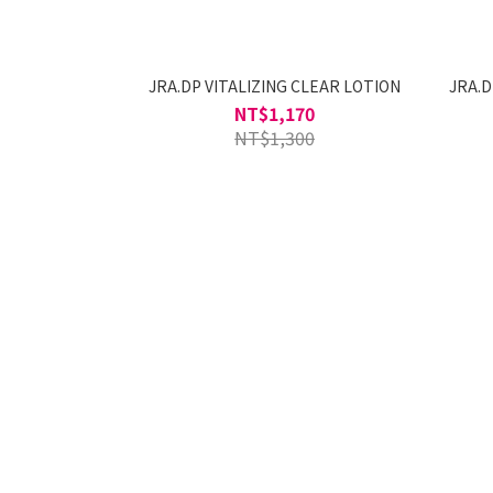
JRA.DP VITALIZING CLEAR LOTION
JRA.D
NT$1,170
NT$1,300