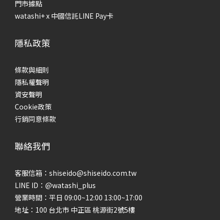
性混合性肌膚」，油脂集中分泌在T字區域，兩頰則出油量較少
建
門市據點
或稍感緊繃；另一種則是「乾燥型油性肌膚」，全臉皆有油脂
後
watashi+ x 中國信託LINE Pay卡
分泌，但肌膚仍感覺緊繃不適。 為什麼要肌膚檢測？根據膚質
脆
分類，選擇適合自己的保養品！做完肌膚檢測，就可以根據膚
油
隱私政策
質選擇適合自己的保養品。以下將針對4種不同的膚質，分享保
往
養品選購原則： 混合肌/荳荳肌膚適用保養品混合性肌膚的油水
品
條款與細則
平衡能力失調，角質層十分脆弱，保養程序應避免過度去除油
守
隱私權聲明
脂，忽略補充水份的重要性，否則將導致肌膚乾燥脫皮。建議
合
資安聲明
選擇同時具有皮脂調理且保濕功能強的產品，根據膚況適時地
節
Cookie政策
分區調理，才能維持肌膚油水平衡的理想狀況。 乾燥缺水肌膚
易
行銷同意條款
適用保養品乾性肌膚容易乾燥缺水，若肌膚長期處於乾燥狀
光
態，將導致粗糙、脫皮的問題，甚至產生細紋。建議溫和清潔
脂
聯絡我們
並加強保濕，使用滋潤的保養品強化肌膚潤澤度，並在保養的
失
最後一步使用乳霜，將滿滿的養分鎖在乾涸的肌膚，使肌膚水
疊
客服信箱：shiseido@shiseido.com.tw
潤有光澤。 初老敏感肌適用保養品換季＋初老敏感肌來襲，是
膚
LINE ID：@watashi_plus
不是開始出現乾燥、暗沉、膚況不穩的困擾？極致透亮對抗熬
油
營業時間：平日 09:00~12:00 13:00~17:00
夜暗沉好有感，專為初老敏感肌打造，抗老 × 亮白 雙效修護，
別進
地址：100 台北市 中正區 桃源街2號5樓
從源頭改善乾燥老化問題，同步淡化黑斑，養出透亮發光
兩