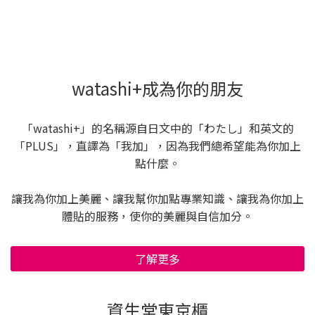
watashi+成為你的朋友
「watashi+」的名稱源自日文中的「わたし」和英文的
「PLUS」，直譯為「我加」，因為我們總希望能為你加上
點什麼。
讓我為你加上美麗、讓我幫你加點專業知識、讓我為你加上
體貼的服務，使你的美麗與自信加分。
了解更多
資生堂東京櫃