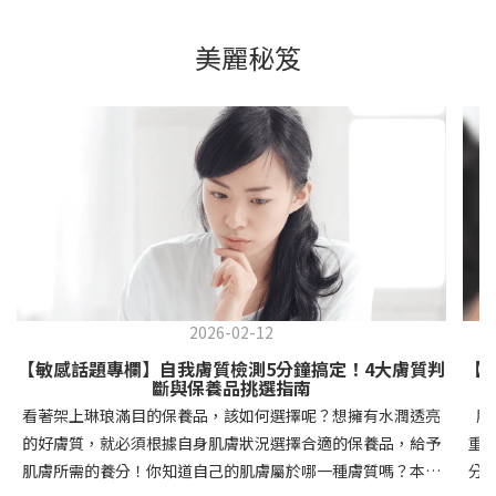
美麗秘笈
2026-02-12
【敏感話題專欄】自我膚質檢測5分鐘搞定！4大膚質判
【
斷與保養品挑選指南
看著架上琳琅滿目的保養品，該如何選擇呢？想擁有水潤透亮
肌
的好膚質，就必須根據自身肌膚狀況選擇合適的保養品，給予
重
肌膚所需的養分！你知道自己的肌膚屬於哪一種膚質嗎？本文
分