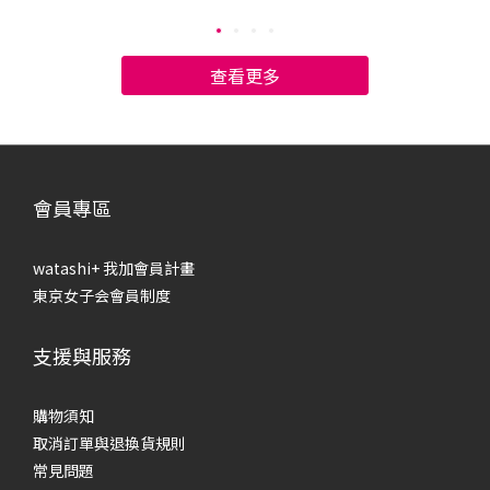
將告訴你膚質檢測的標準，幫助你認識肌膚類型，對症下藥選
步
擇保養品，養成水潤的健康肌膚！ 如何判斷自己的膚質？中性
康
／油性／乾性／混合肌一般來說，膚質可分為4種：中性肌、油
一般
查看更多
肌、乾肌和混合肌，主要依據「皮脂出油程度」和「肌膚水份
膚
含量」區分：中性肌膚：可說是最理想的膚質，達到完美的油
膚
水平衡，不會乾燥缺水，也幾乎不會泛油光，肌膚會透出健康
情
的光澤。油性肌膚：皮脂腺分泌旺盛，幾乎全臉都會出油，沒
乾）
有乾燥缺水的部位，肌膚常常泛油光，容易有毛孔粗大、粉刺
析
會員專區
和痘痘的問題。乾性肌膚：幾乎不會出油，肌膚內的水分容易
乾
蒸發流失，變得乾澀緊繃，看起來黯淡無光，甚至出現粗糙、
大
watashi+ 我加會員計畫
脫皮的問題。混合性肌膚：兼具「乾肌」和「油肌」的特徵，
油
東京女子会會員制度
肌膚油水失衡，會分泌油脂，也會感到乾燥緊繃，呈現乾澀又
況
油膩的肌膚狀況。 該如何判斷自己的膚質呢？最簡單的方法就
泌量
支援與服務
是，洗完臉後先不使用保養品，30分鐘後以吸油面紙按壓全
頰
臉，檢視肌膚油脂分泌的狀況：中性肌膚：肌膚各部位沒有特
的
別大量的出油情形，也不會感到緊繃不適。油性肌膚：全臉皆
油
購物須知
有油脂分泌，且出油狀況明顯。乾性肌膚：全臉皆無油脂分
去
取消訂單與退換貨規則
泌，且臉部稍感緊繃。混合性肌膚：可分為兩類，一種是「乾
以下
常見問題