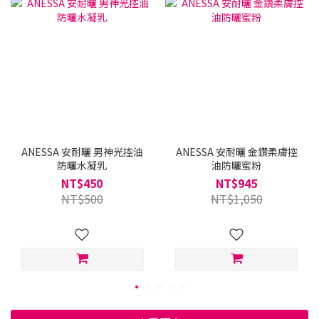
買
ANESSA 安耐曬 男神光控油
ANESSA 安耐曬 金鑽柔膚控
防曬水凝乳
油防曬蜜粉
NT$450
NT$945
NT$500
NT$1,050