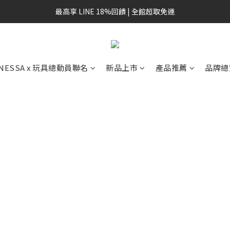
最高享 LINE 18%回饋 | 全館超取免運
NESSA x 玩具總動員聯名
新品上市
產品推薦
品牌總