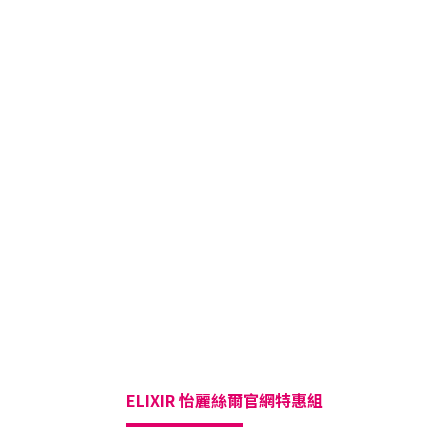
ELIXIR 怡麗絲爾
官網特惠組