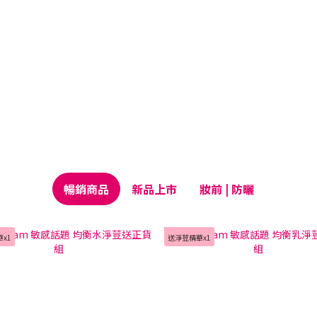
暢銷商品
新品上市
妝前 | 防曬
x1
送淨荳精華x1