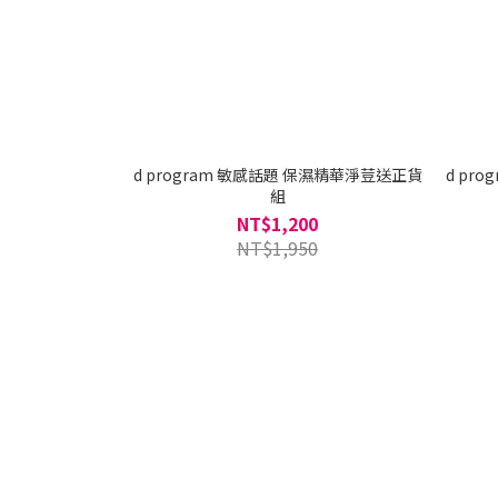
d program 敏感話題 保濕精華淨荳送正貨
d pr
組
NT$1,200
NT$1,950