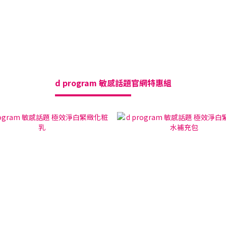
d program 敏感話題
官網特惠組