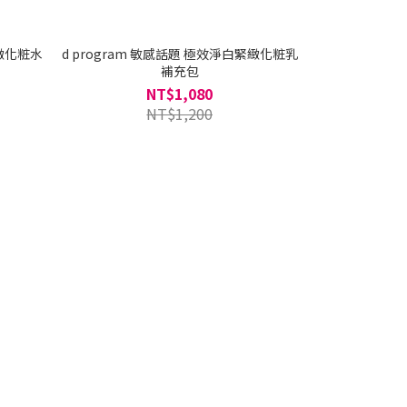
緊緻化粧水
d program 敏感話題 極效淨白緊緻化粧乳
d program
d progr
補充包
NT$1,080
NT$1,200