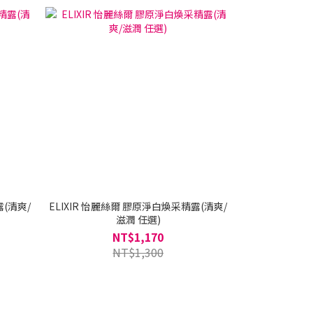
三日限定
露(清爽/
ELIXIR 怡麗絲爾 膠原淨白煥采精露(清爽/
ELIXIR 怡
ELIXIR 怡
滋潤 任選)
NT$1,170
NT$
NT$1,300