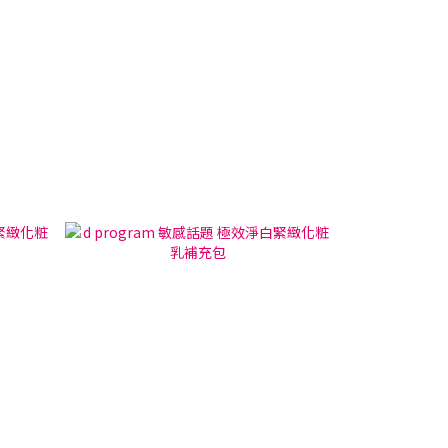
送淨荳精華x1