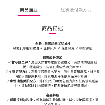
商品描述
送貨及付款方式
商品描述
全新 #敏感話題潔顏油N
敏弱肌專用卸妝油 ✦ 溫和卸淨 × 深層保濕 × 零黏膚感
獨家成分添加
✓
甘草酸二鉀
：源自天然甘草根的舒緩成分，有效預防肌膚粗
糙、穩定膚況，洗後肌膚依然明亮柔滑。
✓
H-穩定配方B
：高濃度保濕鎖水配方，強化角質層屏障，維持長
時間水潤健康狀態，讓肌膚潔淨後依舊保濕不緊繃。
✓
水性油脂美肌配方
：結合油性的柔滑包覆力與水性的清爽延展
性，溫和卸除彩妝與髒污，同時維持肌膚光滑觸感。
產品特色
✓
低摩擦卸妝科技
：輕鬆溶解彩妝與防曬，減少拉扯與摩擦，溫
和不刺激。