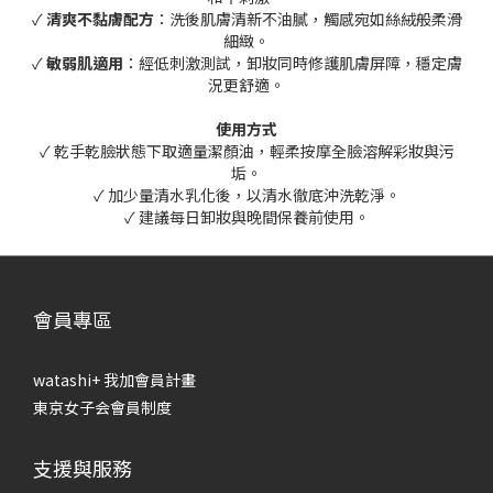
✓
清爽不黏膚配方
：洗後肌膚清新不油膩，觸感宛如絲絨般柔滑
細緻。
✓
敏弱肌適用
：經低刺激測試，卸妝同時修護肌膚屏障，穩定膚
況更舒適。
使用方式
✓ 乾手乾臉狀態下取適量潔顏油，輕柔按摩全臉溶解彩妝與污
垢。
✓ 加少量清水乳化後，以清水徹底沖洗乾淨。
✓ 建議每日卸妝與晚間保養前使用。
會員專區
watashi+ 我加會員計畫
東京女子会會員制度
支援與服務