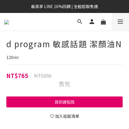
最高享 LINE 16%回饋 | 全館超取免運
d program 敏感話題 潔顏油N
120ml
NT$765
NT$850
售完
貨到通知我
加入追蹤清單