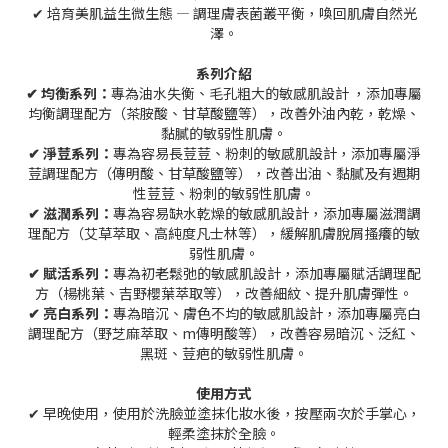
✔ 培育美肌益生微生態 — 調理膚表菌叢平衡，喚回肌膚自然光
澤。
系列介紹
✔
均衡系列：
專為油水失衡、毛孔粗大的敏感肌設計 ，添加專屬
均衡調理配方（茶胺酸、甘草酸鹽等），改善外油內乾，乾燥、
黏膩的敏弱性肌膚。
✔
淨荳系列：
專為容易長荳荳、粉刺的敏感肌設計，添加專屬淨
荳調理配方（傳明酸、甘草酸鹽等），改善出油、黏膩及有週期
性荳荳、粉刺的敏弱性肌膚。
✔
滋潤系列：
專為容易缺水乾燥的敏感肌設計，添加專屬滋潤調
理配方（艾草萃取、高純度凡士林等），緩解肌膚脫屑搔癢的敏
弱性肌膚。
✔
賦活系列：
專為初老鬆弛的敏感肌設計，添加專屬賦活調理配
方（楊桃葉、吉野櫻葉萃取等），改善細紋、提升肌膚彈性。
✔
亮白系列：
專為暗沉、膚色不均的敏感肌設計，添加專屬亮白
調理配方（野芝麻萃取、m傳明酸等），改善容易暗沉、泛紅、
黑斑、荳疤的敏弱性肌膚。
使用方式
✔ 早晚使用，使用於洗臉並塗抹化妝水後，按壓兩次於手掌心，
輕柔塗抹於全臉。