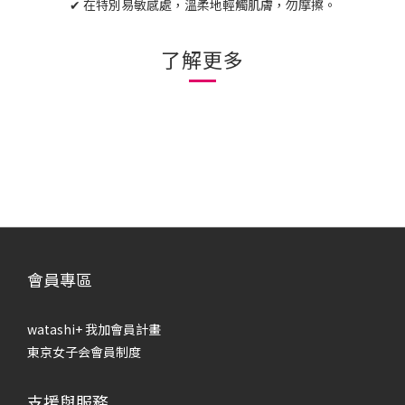
✔ 在特別易敏感處，溫柔地輕觸肌膚，勿摩擦。
了解更多
會員專區
watashi+ 我加會員計畫
東京女子会會員制度
支援與服務