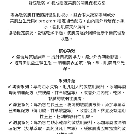
舒緩敏弱 × 養成穩定美肌的關鍵保養方案
專為敏弱肌打造的調理型化妝水，融合兩大獨家專利成分——
美肌益生元與d program 穩定複合配方，由內而外深層保水鎖
水，強化肌膚天然屏障。
協助穩定膚況、舒緩乾燥不適，使肌膚逐步回歸健康平衡的理想
狀態。
核心功效
✔
強健角質層屏障 — 提升自我防禦力，減少外界刺激影響。
✔
培育美肌益生微生態 — 調理膚表菌叢平衡，喚回肌膚自然光
澤。
系列介紹
✔
均衡系列：
專為油水失衡、毛孔粗大的敏感肌設計 ，添加專屬
均衡調理配方（茶胺酸、甘草酸鹽等），改善外油內乾，乾燥、
黏膩的敏弱性肌膚。
✔
淨荳系列：
專為容易長荳荳、粉刺的敏感肌設計，添加專屬淨
荳調理配方（傳明酸、甘草酸鹽等），改善出油、黏膩及有週期
性荳荳、粉刺的敏弱性肌膚。
✔
滋潤系列：
專為容易缺水乾燥的敏感肌設計，添加專屬滋潤調
理配方（艾草萃取、高純度凡士林等），緩解肌膚脫屑搔癢的敏