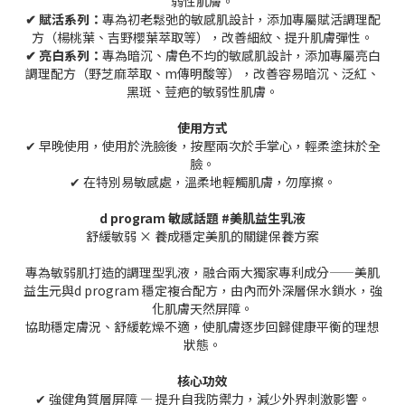
弱性肌膚。
✔
賦活系列：
專為初老鬆弛的敏感肌設計，添加專屬賦活調理配
方（楊桃葉、吉野櫻葉萃取等），改善細紋、提升肌膚彈性。
✔
亮白系列：
專為暗沉、膚色不均的敏感肌設計，添加專屬亮白
調理配方（野芝麻萃取、m傳明酸等），改善容易暗沉、泛紅、
黑斑、荳疤的敏弱性肌膚。
使用方式
✔
早晚使用，使用於洗臉後，按壓兩次於手掌心，輕柔塗抹於全
臉。
✔
在特別易敏感處，溫柔地輕觸肌膚，勿摩擦。
d program 敏感話題 #美肌益生乳液
舒緩敏弱 × 養成穩定美肌的關鍵保養方案
專為敏弱肌打造的調理型乳液，融合兩大獨家專利成分——美肌
益生元與d program 穩定複合配方，由內而外深層保水鎖水，強
化肌膚天然屏障。
協助穩定膚況、舒緩乾燥不適，使肌膚逐步回歸健康平衡的理想
狀態。
核心功效
✔ 強健角質層屏障 — 提升自我防禦力，減少外界刺激影響。