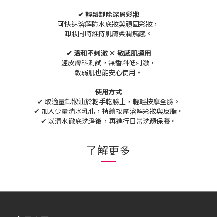
✔ 輕鬆卸除深層彩妝
可快速溶解防水底妝與頑固彩妝，
卸妝同時維持肌膚柔潤觸感。
✔ 溫和不刺激 × 敏感肌適用
經皮膚科測試，無香料低刺激，
敏弱肌也能安心使用。
使用方式
✔ 取適量卸妝油於乾手乾臉上，輕輕按摩全臉。
✔ 加入少量清水乳化，持續按摩溶解彩妝與皮脂。
✔ 以清水徹底洗淨後，再進行日常洗顏保養。
了解更多