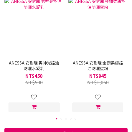
買
ANESSA 安耐曬 男神光控油
ANESSA 安耐曬 金鑽柔膚控
防曬水凝乳
油防曬蜜粉
NT$450
NT$945
NT$500
NT$1,050