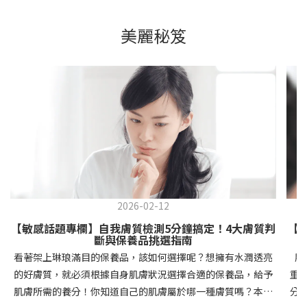
美麗秘笈
2026-02-12
【敏感話題專欄】自我膚質檢測5分鐘搞定！4大膚質判
【
斷與保養品挑選指南
看著架上琳琅滿目的保養品，該如何選擇呢？想擁有水潤透亮
肌
的好膚質，就必須根據自身肌膚狀況選擇合適的保養品，給予
重
肌膚所需的養分！你知道自己的肌膚屬於哪一種膚質嗎？本文
分