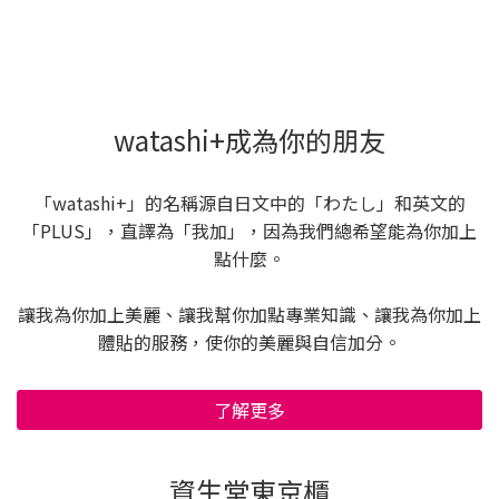
watashi+成為你的朋友
「watashi+」的名稱源自日文中的「わたし」和英文的
「PLUS」，直譯為「我加」，因為我們總希望能為你加上
點什麼。
讓我為你加上美麗、讓我幫你加點專業知識、讓我為你加上
體貼的服務，使你的美麗與自信加分。
了解更多
資生堂東京櫃