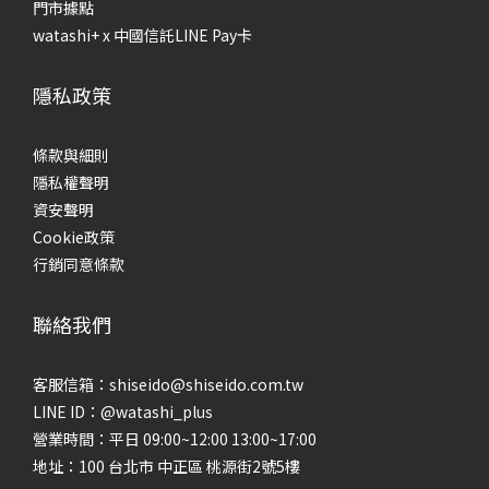
性混合性肌膚」，油脂集中分泌在T字區域，兩頰則出油量較少
建
門市據點
或稍感緊繃；另一種則是「乾燥型油性肌膚」，全臉皆有油脂
後
watashi+ x 中國信託LINE Pay卡
分泌，但肌膚仍感覺緊繃不適。 為什麼要肌膚檢測？根據膚質
脆
分類，選擇適合自己的保養品！做完肌膚檢測，就可以根據膚
油
隱私政策
質選擇適合自己的保養品。以下將針對4種不同的膚質，分享保
往
養品選購原則： 混合肌/荳荳肌膚適用保養品混合性肌膚的油水
品
條款與細則
平衡能力失調，角質層十分脆弱，保養程序應避免過度去除油
守
隱私權聲明
脂，忽略補充水份的重要性，否則將導致肌膚乾燥脫皮。建議
合
資安聲明
選擇同時具有皮脂調理且保濕功能強的產品，根據膚況適時地
節
Cookie政策
分區調理，才能維持肌膚油水平衡的理想狀況。 乾燥缺水肌膚
易
行銷同意條款
適用保養品乾性肌膚容易乾燥缺水，若肌膚長期處於乾燥狀
光
態，將導致粗糙、脫皮的問題，甚至產生細紋。建議溫和清潔
脂
聯絡我們
並加強保濕，使用滋潤的保養品強化肌膚潤澤度，並在保養的
失
最後一步使用乳霜，將滿滿的養分鎖在乾涸的肌膚，使肌膚水
疊
客服信箱：shiseido@shiseido.com.tw
潤有光澤。 初老敏感肌適用保養品換季＋初老敏感肌來襲，是
膚
LINE ID：@watashi_plus
不是開始出現乾燥、暗沉、膚況不穩的困擾？極致透亮對抗熬
油
營業時間：平日 09:00~12:00 13:00~17:00
夜暗沉好有感，專為初老敏感肌打造，抗老 × 亮白 雙效修護，
別進
地址：100 台北市 中正區 桃源街2號5樓
從源頭改善乾燥老化問題，同步淡化黑斑，養出透亮發光
兩