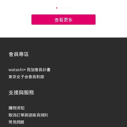
將告訴你膚質檢測的標準，幫助你認識肌膚類型，對症下藥選
步
擇保養品，養成水潤的健康肌膚！ 如何判斷自己的膚質？中性
康
／油性／乾性／混合肌一般來說，膚質可分為4種：中性肌、油
一般
查看更多
肌、乾肌和混合肌，主要依據「皮脂出油程度」和「肌膚水份
膚
含量」區分：中性肌膚：可說是最理想的膚質，達到完美的油
膚
水平衡，不會乾燥缺水，也幾乎不會泛油光，肌膚會透出健康
情
的光澤。油性肌膚：皮脂腺分泌旺盛，幾乎全臉都會出油，沒
乾）
有乾燥缺水的部位，肌膚常常泛油光，容易有毛孔粗大、粉刺
析
會員專區
和痘痘的問題。乾性肌膚：幾乎不會出油，肌膚內的水分容易
乾
蒸發流失，變得乾澀緊繃，看起來黯淡無光，甚至出現粗糙、
大
watashi+ 我加會員計畫
脫皮的問題。混合性肌膚：兼具「乾肌」和「油肌」的特徵，
油
東京女子会會員制度
肌膚油水失衡，會分泌油脂，也會感到乾燥緊繃，呈現乾澀又
況
油膩的肌膚狀況。 該如何判斷自己的膚質呢？最簡單的方法就
泌量
支援與服務
是，洗完臉後先不使用保養品，30分鐘後以吸油面紙按壓全
頰
臉，檢視肌膚油脂分泌的狀況：中性肌膚：肌膚各部位沒有特
的
別大量的出油情形，也不會感到緊繃不適。油性肌膚：全臉皆
油
購物須知
有油脂分泌，且出油狀況明顯。乾性肌膚：全臉皆無油脂分
去
取消訂單與退換貨規則
泌，且臉部稍感緊繃。混合性肌膚：可分為兩類，一種是「乾
以下
常見問題