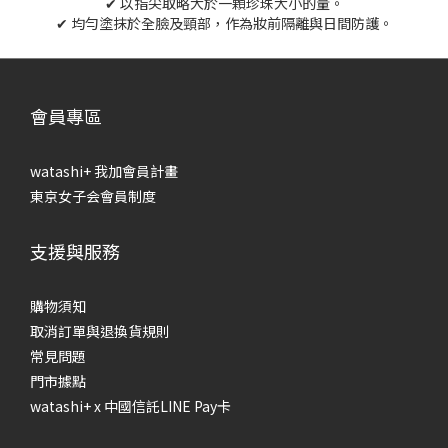
✔ 以指尖取略大於一顆珍珠大小的量。
✔ 均勻塗抹於全臉及頸部，作為妝前隔離與日間防護。
會員專區
watashi+ 我加會員計畫
東京女子会會員制度
支援與服務
購物須知
取消訂單與退換貨規則
常見問題
門市據點
watashi+ x 中國信託LINE Pay卡