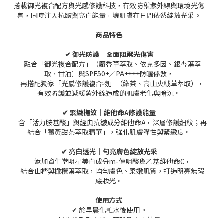
搭載御光複合配方與光感修護科技，有效防禦紫外線與環境光傷
害，同時注入抗皺與亮白能量，讓肌膚在日間依然綻放光采。
商品特色
✔ 御光防護｜全面阻禦光傷害
融合「御光複合配方」（麝香草萃取、依克多因、銀杏葉萃
取、甘油）與SPF50+／PA++++防曬係數，
再搭配獨家「光感修護複合物」（綠茶、高山火絨草萃取），
有效防護並減緩紫外線造成的肌膚老化與暗沉。
✔ 緊緻撫紋｜維他命A修護能量
含「活力胺基酸」與經典抗皺成分維他命A，深層修護細紋；再
結合「薑黃甜茶萃取精華」，強化肌膚彈性與緊緻度。
✔ 亮白透光｜勻亮膚色綻放光采
添加資生堂明星美白成分m-傳明酸與乙基維他命C，
結合山楂與橄欖葉萃取，均勻膚色、柔嫩肌質，打造明亮無瑕
底妝光。
使用方式
✔ 於早晨化粧水後使用。