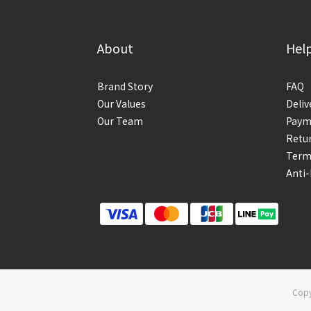
About
Hel
Brand Story
FAQ
Our Values
Deliv
Our Team
Paym
Retur
Term
Anti
Copy