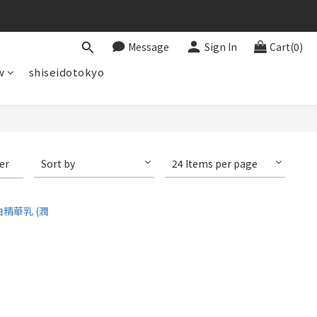
Message
Sign In
Cart(0)
w
shiseidotokyo
ter
Sort by
24 Items per page