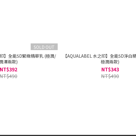
SOLD OUT
水之印】全能5D緊緻精華乳 (極潤/
【AQUALABEL 水之印】全能5D淨白精
潤澤兩款)
極潤兩款)
NT$392
NT$343
NT$490
NT$490