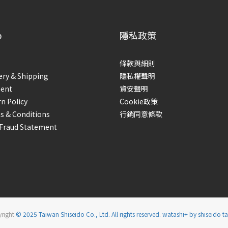
p
隱私政策
條款與細則
ery & Shipping
隱私權聲明
ent
資安聲明
n Policy
Cookie政策
s & Conditions
行銷同意條款
-Fraud Statement
right
© 2025 Taiwan Shiseido Co., Ltd. All rights reserved. watashi+ by shiseido t