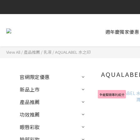
週年慶獨家優惠
View All
/
產品推薦
/
乳液
/
AQUALABEL 水之印
AQUALAB
官網限定優惠
新品上市
全能緊緻專利成分
產品推薦
功效推薦
眼唇彩妝
臉部彩妝