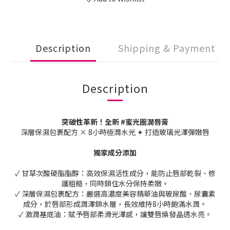
Description
Shipping & Payment
Description
突破性革新！全新 #蜜光圈潤唇膏
深層保濕包裹配方 × 8小時極潤水光 ✦ 打造玻璃光澤彈嫩唇
獨家成分添加
✓ 甘草次酸硬脂脂醇：高效保濕活性成分，能防止唇部乾裂、修
護粗糙，同時鎖住水分保持柔嫩。
✓ 深層保濕包裹配方：嚴選高濃度美容精華油與玻尿酸、尿囊素
成分，於唇部形成潤澤鎖水層，長效維持8小時飽滿水潤。
✓ 激潤基底油：賦予唇部柔滑光澤感，讓雙唇煥發晶透水亮。