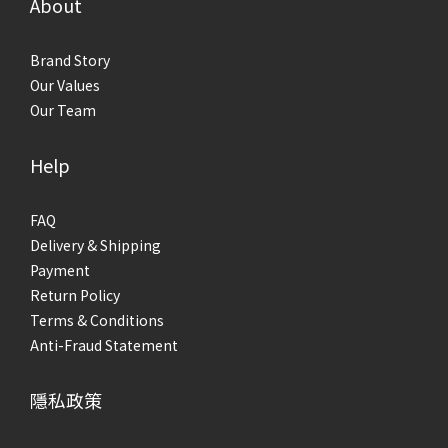
About
Brand Story
Our Values
Our Team
Help
FAQ
Delivery & Shipping
Payment
Return Policy
Terms & Conditions
Anti-Fraud Statement
隱私政策