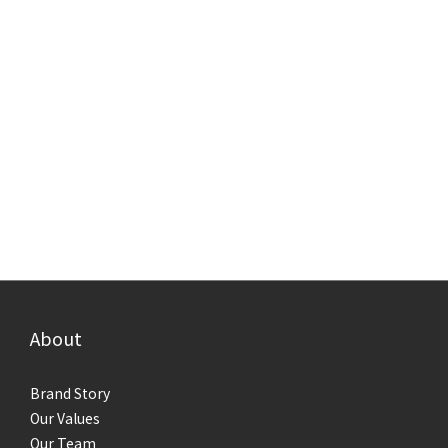
About
Brand Story
Our Values
Our Team