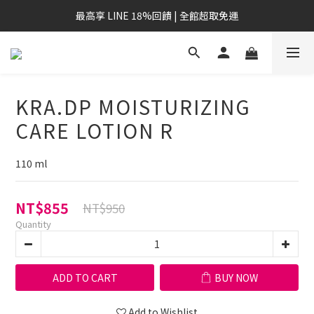
最高享 LINE 18%回饋 | 全館超取免運
KRA.DP MOISTURIZING
CARE LOTION R
110 ml
NT$855
NT$950
Quantity
ADD TO CART
BUY NOW
Add to Wishlist