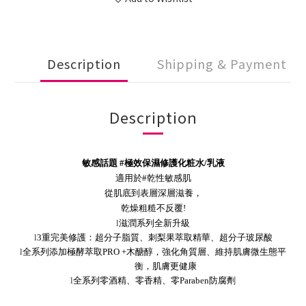
Description
Shipping & Payment
Description
敏感話題
#
極效保濕修護化粧水
/
乳液
適用於
#
乾性敏感肌
從肌底到表層深層滋養，
乾燥粗糙不反覆
!
l
滋潤系列全新升級
l
3
重完美修護：超分子脂質、刺梨果萃取精華、超分子玻尿酸
l
全系列添加極酵萃取
PRO +
木醣醇，強化角質層、維持肌膚微生態平
衡，肌膚更健康
l
全系列零酒精、零香精、零
Paraben
防腐劑