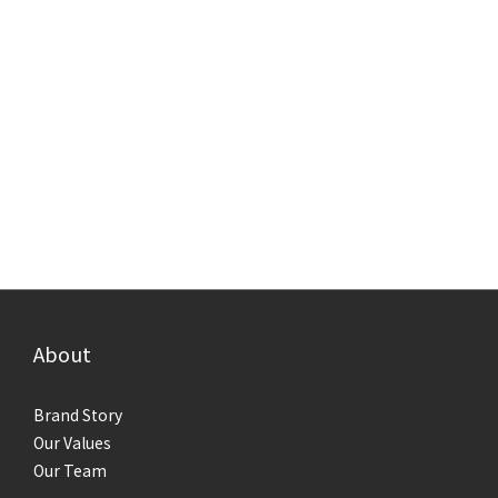
About
Brand Story
Our Values
Our Team