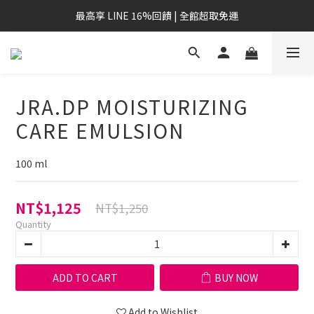
最高享 LINE 16%回饋 | 全館超取免運
JRA.DP MOISTURIZING
CARE EMULSION
100 ml
NT$1,125
NT$1,250
Quantity
ADD TO CART
BUY NOW
Add to Wishlist