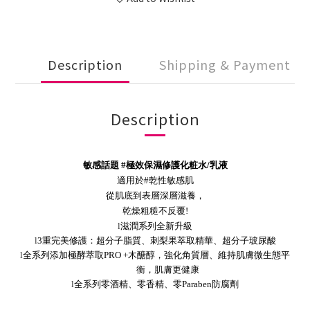
Description
Shipping & Payment
Description
敏感話題
#
極效保濕修護化粧水
/
乳液
適用於
#
乾性敏感肌
從肌底到表層深層滋養，
乾燥粗糙不反覆
!
l
滋潤系列全新升級
l
3
重完美修護：超分子脂質、刺梨果萃取精華、超分子玻尿酸
l
全系列添加極酵萃取
PRO +
木醣醇，強化角質層、維持肌膚微生態平
衡，肌膚更健康
l
全系列零酒精、零香精、零
Paraben
防腐劑