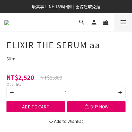
最高享 LINE 18%回饋 | 全館超取免運
ELIXIR THE SERUM aa
50ml
NT$2,520
NT$2,800
Quantity
ADD TO CART
BUY NOW
Add to Wishlist