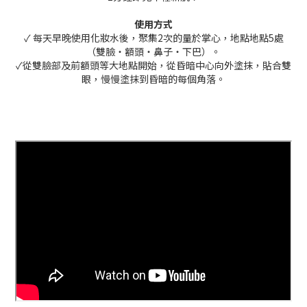
使用方式
✓ 每天早晚使用化妝水後，聚集2次的量於掌心，地點地點5處
（雙臉・額頭・鼻子・下巴）。
✓從雙臉部及前額頭等大地點開始，從昏暗中心向外塗抹，貼合雙
眼，慢慢塗抹到昏暗的每個角落。