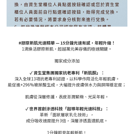
#膠原新肌光速精華 — 15分鐘光速有感，年輕升級！
1滴煥活膠原新肌，超越萬元美容儀的極速關鍵。
獨家成分添加
✓ 資生堂集團獨家抗老專利「新肌酮」：
深入全球13項抗老專利認證，以科學作用活化年輕肌膚。
能促進+296%玻尿酸生成，大幅提升皮膚保水力與屏障穩定度；
肌膚從深層修護，表皮澎潤緊緻、光采年輕。
✓ 世界首創滲透科技「超導年輕光速科技」：
革新「面狀層狀乳化技術」，
成分吸收速度提升3倍，深層滲透直達肌底。
1分鐘即見年輕新肌！