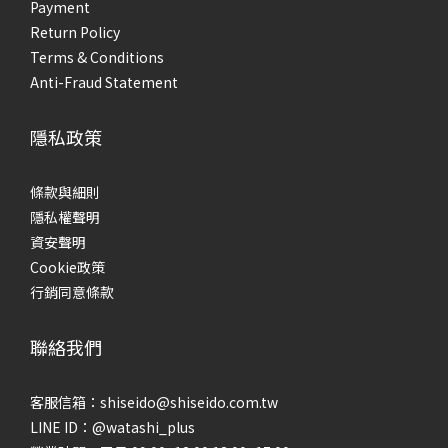
性混合性肌膚」，油脂集中分泌在T字區域，兩頰則出油量較少
建
Payment
或稍感緊繃；另一種則是「乾燥型油性肌膚」，全臉皆有油脂
後
Return Policy
分泌，但肌膚仍感覺緊繃不適。 為什麼要肌膚檢測？根據膚質
脆
Terms & Conditions
分類，選擇適合自己的保養品！做完肌膚檢測，就可以根據膚
油
Anti-Fraud Statement
質選擇適合自己的保養品。以下將針對4種不同的膚質，分享保
往
養品選購原則： 混合肌/荳荳肌膚適用保養品混合性肌膚的油水
品
隱私政策
平衡能力失調，角質層十分脆弱，保養程序應避免過度去除油
守
脂，忽略補充水份的重要性，否則將導致肌膚乾燥脫皮。建議
合
條款與細則
選擇同時具有皮脂調理且保濕功能強的產品，根據膚況適時地
節
隱私權聲明
分區調理，才能維持肌膚油水平衡的理想狀況。 乾燥缺水肌膚
易
資安聲明
適用保養品乾性肌膚容易乾燥缺水，若肌膚長期處於乾燥狀
光
Cookie政策
態，將導致粗糙、脫皮的問題，甚至產生細紋。建議溫和清潔
脂
行銷同意條款
並加強保濕，使用滋潤的保養品強化肌膚潤澤度，並在保養的
失
最後一步使用乳霜，將滿滿的養分鎖在乾涸的肌膚，使肌膚水
疊
聯絡我們
潤有光澤。 初老敏感肌適用保養品換季＋初老敏感肌來襲，是
膚
不是開始出現乾燥、暗沉、膚況不穩的困擾？極致透亮對抗熬
油
客服信箱：shiseido@shiseido.com.tw
夜暗沉好有感，專為初老敏感肌打造，抗老 × 亮白 雙效修護，
別進
LINE ID：@watashi_plus
從源頭改善乾燥老化問題，同步淡化黑斑，養出透亮發光
兩