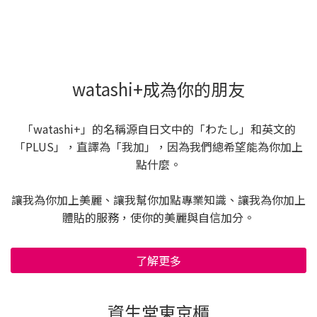
watashi+成為你的朋友
「watashi+」的名稱源自日文中的「わたし」和英文的
「PLUS」，直譯為「我加」，因為我們總希望能為你加上
點什麼。
讓我為你加上美麗、讓我幫你加點專業知識、讓我為你加上
體貼的服務，使你的美麗與自信加分。
了解更多
資生堂東京櫃