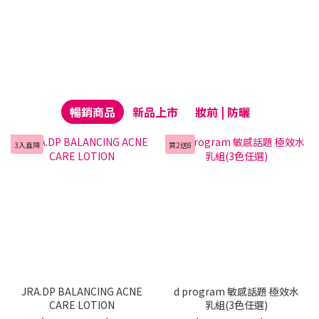
暢銷商品
新品上市
妝前 | 防曬
3入直降
買2送8
JRA.DP BALANCING ACNE
d program 敏感話題 極效水
CARE LOTION
乳組(3色任選)