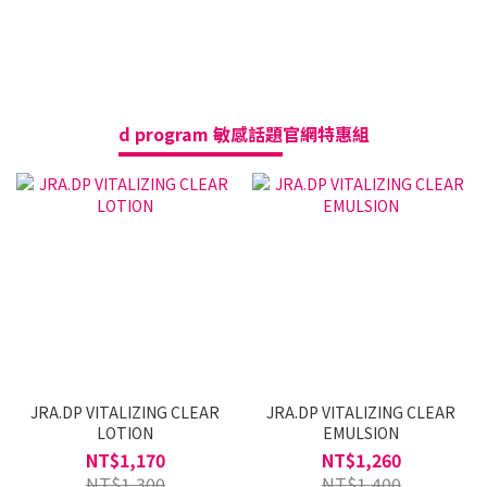
d program 敏感話題
官網特惠組
3
JRA.DP VITALIZING CLEAR
JRA.DP VITALIZING CLEAR
LOTION
EMULSION
NT$1,170
NT$1,260
NT$1,300
NT$1,400