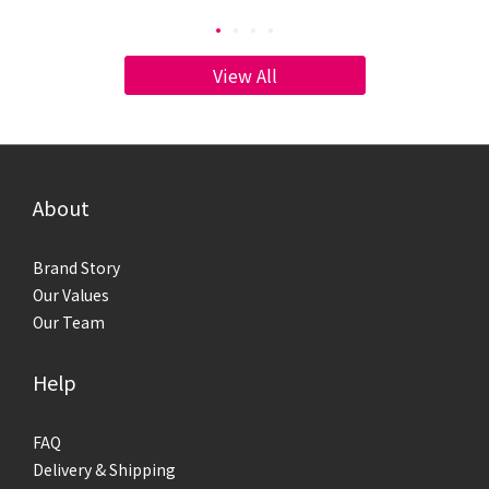
將告訴你膚質檢測的標準，幫助你認識肌膚類型，對症下藥選
步
擇保養品，養成水潤的健康肌膚！ 如何判斷自己的膚質？中性
康
／油性／乾性／混合肌一般來說，膚質可分為4種：中性肌、油
一般
View All
肌、乾肌和混合肌，主要依據「皮脂出油程度」和「肌膚水份
膚
含量」區分：中性肌膚：可說是最理想的膚質，達到完美的油
膚
水平衡，不會乾燥缺水，也幾乎不會泛油光，肌膚會透出健康
情
的光澤。油性肌膚：皮脂腺分泌旺盛，幾乎全臉都會出油，沒
乾）
有乾燥缺水的部位，肌膚常常泛油光，容易有毛孔粗大、粉刺
析
About
和痘痘的問題。乾性肌膚：幾乎不會出油，肌膚內的水分容易
乾
蒸發流失，變得乾澀緊繃，看起來黯淡無光，甚至出現粗糙、
大
Brand Story
脫皮的問題。混合性肌膚：兼具「乾肌」和「油肌」的特徵，
油
Our Values
肌膚油水失衡，會分泌油脂，也會感到乾燥緊繃，呈現乾澀又
況
Our Team
油膩的肌膚狀況。 該如何判斷自己的膚質呢？最簡單的方法就
泌量
是，洗完臉後先不使用保養品，30分鐘後以吸油面紙按壓全
頰
Help
臉，檢視肌膚油脂分泌的狀況：中性肌膚：肌膚各部位沒有特
的
別大量的出油情形，也不會感到緊繃不適。油性肌膚：全臉皆
油
有油脂分泌，且出油狀況明顯。乾性肌膚：全臉皆無油脂分
去
FAQ
泌，且臉部稍感緊繃。混合性肌膚：可分為兩類，一種是「乾
以下
Delivery & Shipping