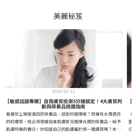
美麗秘笈
2026-02-12
【敏感話題專欄】自我膚質檢測5分鐘搞定！4大膚質判
【
斷與保養品挑選指南
看著架上琳琅滿目的保養品，該如何選擇呢？想擁有水潤透亮
肌
的好膚質，就必須根據自身肌膚狀況選擇合適的保養品，給予
重
肌膚所需的養分！你知道自己的肌膚屬於哪一種膚質嗎？本文
分