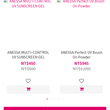
買
ANESSA MULTI-CONTROL
ANESSA Perfect UV Brush
UV SUNSCREEN GEL
On Powder
NT$450
NT$945
NT$500
NT$1,050