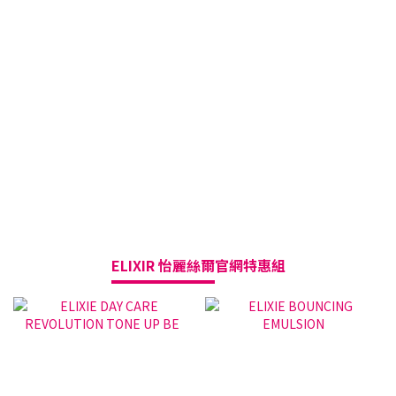
ELIXIR 怡麗絲爾
官網特惠組
三