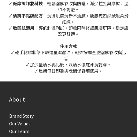
✓
低摩擦卸妝科技
：輕鬆溶解彩妝與防曬，減少拉扯與摩擦，溫
和不刺激。
✓
清爽不黏膚配方
：洗後肌膚清新不油膩，觸感宛如絲絨般柔滑
細緻。
✓
敏弱肌適用
：經低刺激測試，卸妝同時修護肌膚屏障，穩定膚
況更舒適。
使用方式
✓ 乾手乾臉狀態下取適量潔顏油，輕柔按摩全臉溶解彩妝與污
垢。
✓ 加少量清水乳化後，以清水徹底沖洗乾淨。
✓ 建議每日卸妝與晚間保養前使用。
About
Brand Story
Our Values
Our Team