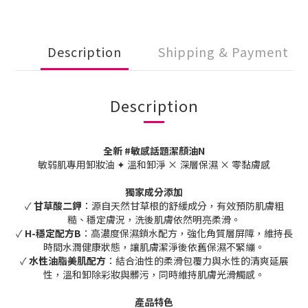
Description
Shipping & Payment
Description
全新 #敏感話題潔顏油N
敏弱肌專用卸妝油 ✦ 溫和卸淨 × 深層保濕 × 零黏膚感
獨家成分添加
✓
甘草酸二鉀
：源自天然甘草根的舒緩成分，有效預防肌膚粗
糙、穩定膚況，洗後肌膚依然明亮柔滑。
✓
H-穩定配方B
：高濃度保濕鎖水配方，強化角質層屏障，維持長
時間水潤健康狀態，讓肌膚潔淨後依舊保濕不緊繃。
✓
水性油脂美肌配方
：結合油性的柔滑包覆力與水性的清爽延展
性，溫和卸除彩妝與髒污，同時維持肌膚光滑觸感。
產品特色