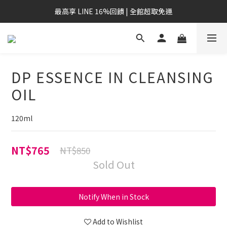
最高享 LINE 16%回饋 | 全館超取免運
DP ESSENCE IN CLEANSING
OIL
120ml
NT$765
NT$850
Sold Out
Notify When in Stock
Add to Wishlist