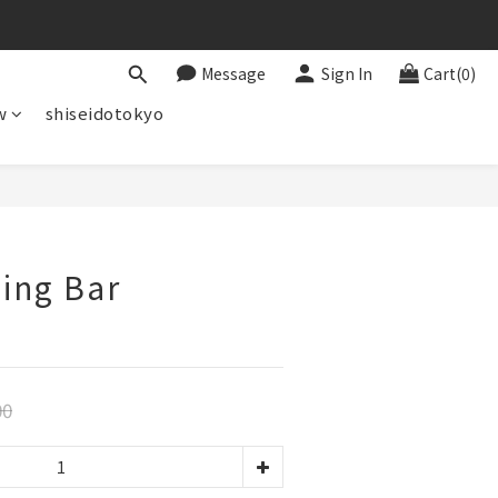
Message
Sign In
Cart(0)
w
shiseidotokyo
BUY NOW
ing Bar
00