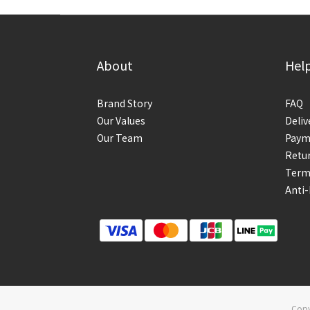
About
Hel
Brand Story
FAQ
Our Values
Deliv
Our Team
Paym
Retur
Term
Anti
Copy