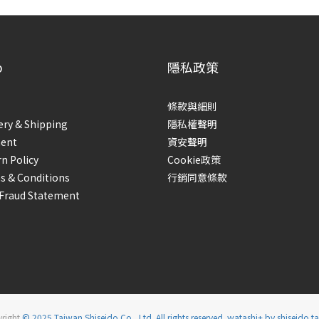
p
隱私政策
條款與細則
ery & Shipping
隱私權聲明
ent
資安聲明
n Policy
Cookie政策
s & Conditions
行銷同意條款
-Fraud Statement
right
© 2025 Taiwan Shiseido Co., Ltd. All rights reserved. watashi+ by shiseido t