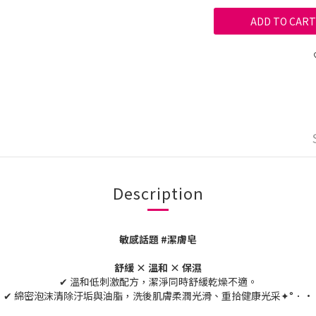
ADD TO CART
Description
敏感話題 #潔膚皂
舒緩 × 溫和 × 保濕
✔ 溫和低刺激配方，潔淨同時舒緩乾燥不適。
✔ 綿密泡沫清除汙垢與油脂，洗後肌膚柔潤光滑、重拾健康光采✦°．•