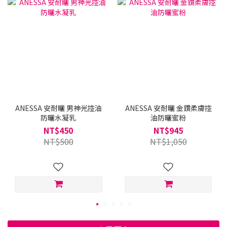
買
ANESSA 安耐曬 男神光控油
ANESSA 安耐曬 金鑽柔膚控
防曬水凝乳
油防曬蜜粉
NT$450
NT$945
NT$500
NT$1,050