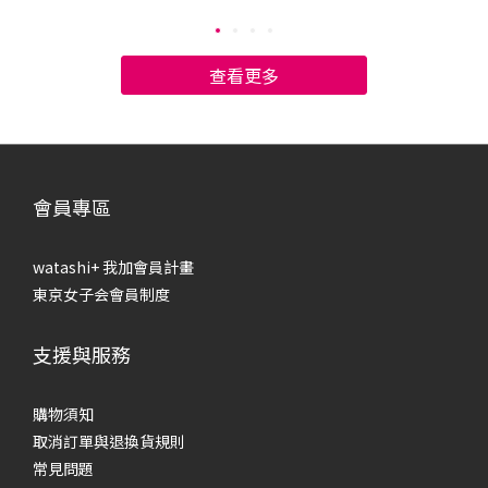
將告訴你膚質檢測的標準，幫助你認識肌膚類型，對症下藥選
步
擇保養品，養成水潤的健康肌膚！ 如何判斷自己的膚質？中性
康
／油性／乾性／混合肌一般來說，膚質可分為4種：中性肌、油
一般
查看更多
肌、乾肌和混合肌，主要依據「皮脂出油程度」和「肌膚水份
膚
含量」區分：中性肌膚：可說是最理想的膚質，達到完美的油
膚
水平衡，不會乾燥缺水，也幾乎不會泛油光，肌膚會透出健康
情
的光澤。油性肌膚：皮脂腺分泌旺盛，幾乎全臉都會出油，沒
乾）
有乾燥缺水的部位，肌膚常常泛油光，容易有毛孔粗大、粉刺
析
會員專區
和痘痘的問題。乾性肌膚：幾乎不會出油，肌膚內的水分容易
乾
蒸發流失，變得乾澀緊繃，看起來黯淡無光，甚至出現粗糙、
大
watashi+ 我加會員計畫
脫皮的問題。混合性肌膚：兼具「乾肌」和「油肌」的特徵，
油
東京女子会會員制度
肌膚油水失衡，會分泌油脂，也會感到乾燥緊繃，呈現乾澀又
況
油膩的肌膚狀況。 該如何判斷自己的膚質呢？最簡單的方法就
泌量
支援與服務
是，洗完臉後先不使用保養品，30分鐘後以吸油面紙按壓全
頰
臉，檢視肌膚油脂分泌的狀況：中性肌膚：肌膚各部位沒有特
的
別大量的出油情形，也不會感到緊繃不適。油性肌膚：全臉皆
油
購物須知
有油脂分泌，且出油狀況明顯。乾性肌膚：全臉皆無油脂分
去
取消訂單與退換貨規則
泌，且臉部稍感緊繃。混合性肌膚：可分為兩類，一種是「乾
以下
常見問題