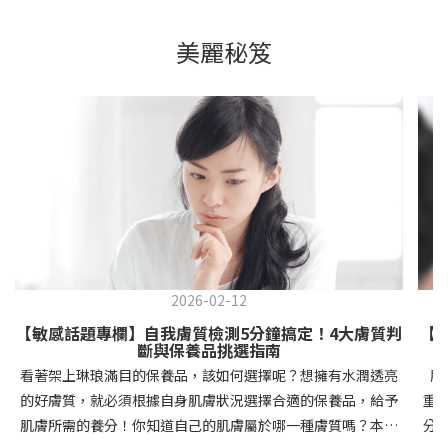
美麗秘笈
2026-02-12
【敏感話題專欄】自我膚質檢測5分鐘搞定！4大膚質判
【
斷與保養品挑選指南
看著架上琳琅滿目的保養品，該如何選擇呢？想擁有水潤透亮
肌
的好膚質，就必須根據自身肌膚狀況選擇合適的保養品，給予
重
肌膚所需的養分！你知道自己的肌膚屬於哪一種膚質嗎？本文
分