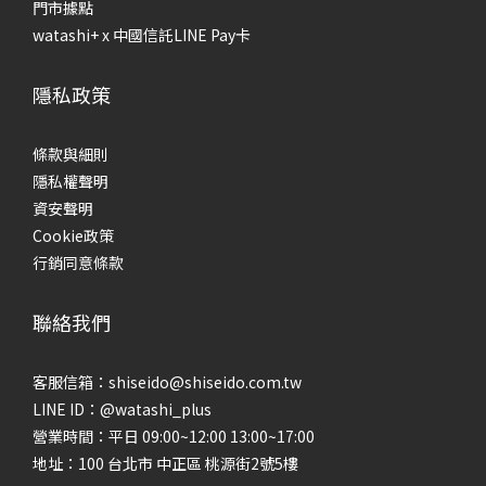
性混合性肌膚」，油脂集中分泌在T字區域，兩頰則出油量較少
建
門市據點
或稍感緊繃；另一種則是「乾燥型油性肌膚」，全臉皆有油脂
後
watashi+ x 中國信託LINE Pay卡
分泌，但肌膚仍感覺緊繃不適。 為什麼要肌膚檢測？根據膚質
脆
分類，選擇適合自己的保養品！做完肌膚檢測，就可以根據膚
油
隱私政策
質選擇適合自己的保養品。以下將針對4種不同的膚質，分享保
往
養品選購原則： 混合肌/荳荳肌膚適用保養品混合性肌膚的油水
品
條款與細則
平衡能力失調，角質層十分脆弱，保養程序應避免過度去除油
守
隱私權聲明
脂，忽略補充水份的重要性，否則將導致肌膚乾燥脫皮。建議
合
資安聲明
選擇同時具有皮脂調理且保濕功能強的產品，根據膚況適時地
節
Cookie政策
分區調理，才能維持肌膚油水平衡的理想狀況。 乾燥缺水肌膚
易
行銷同意條款
適用保養品乾性肌膚容易乾燥缺水，若肌膚長期處於乾燥狀
光
態，將導致粗糙、脫皮的問題，甚至產生細紋。建議溫和清潔
脂
聯絡我們
並加強保濕，使用滋潤的保養品強化肌膚潤澤度，並在保養的
失
最後一步使用乳霜，將滿滿的養分鎖在乾涸的肌膚，使肌膚水
疊
客服信箱：shiseido@shiseido.com.tw
潤有光澤。 初老敏感肌適用保養品換季＋初老敏感肌來襲，是
膚
LINE ID：@watashi_plus
不是開始出現乾燥、暗沉、膚況不穩的困擾？極致透亮對抗熬
油
營業時間：平日 09:00~12:00 13:00~17:00
夜暗沉好有感，專為初老敏感肌打造，抗老 × 亮白 雙效修護，
別進
地址：100 台北市 中正區 桃源街2號5樓
從源頭改善乾燥老化問題，同步淡化黑斑，養出透亮發光
兩