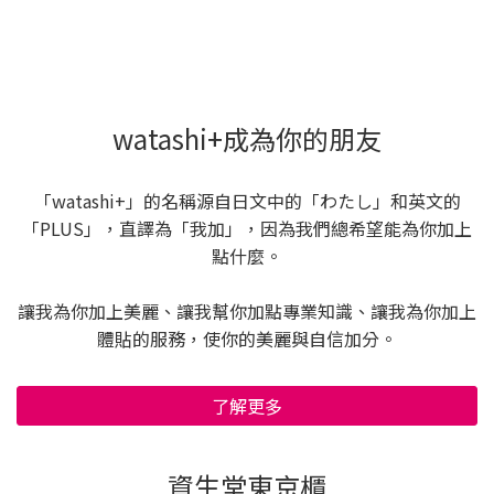
watashi+成為你的朋友
「watashi+」的名稱源自日文中的「わたし」和英文的
「PLUS」，直譯為「我加」，因為我們總希望能為你加上
點什麼。
讓我為你加上美麗、讓我幫你加點專業知識、讓我為你加上
體貼的服務，使你的美麗與自信加分。
了解更多
資生堂東京櫃